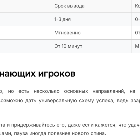
Срок вывода
К
1-3 дня
0
Мгновенно
0
От 10 минут
М
инающих игроков
о, но есть несколько основных направлений, на к
возможно дать универсальную схему успеха, ведь азар
та и придерживайтесь его, даже если кажется, что удач
ами, пауза иногда полезнее нового спина.