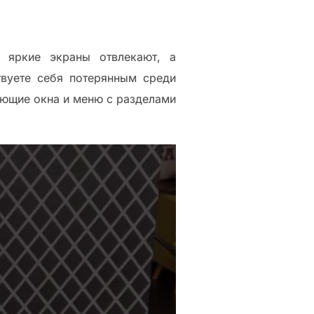
 яркие экраны отвлекают, а
твуете себя потерянным среди
ающие окна и меню с разделами