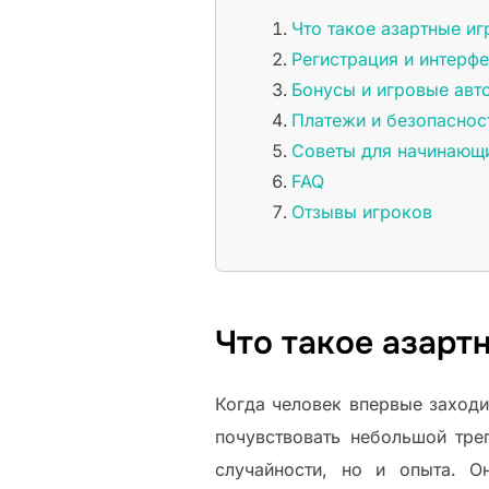
Что такое азартные иг
Регистрация и интерфе
Бонусы и игровые авт
Платежи и безопаснос
Советы для начинающ
FAQ
Отзывы игроков
Что такое азарт
Когда человек впервые заходи
почувствовать небольшой тре
случайности, но и опыта. О