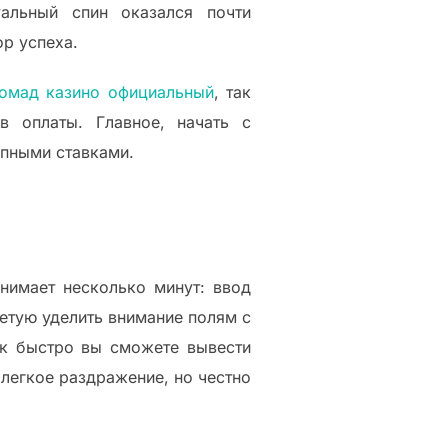
альный спин оказался почти
ор успеха.
омад казино официальный
, так
в оплаты. Главное, начать с
упными ставками.
анимает несколько минут: ввод
ветую уделить внимание полям с
ак быстро вы сможете вывести
легкое раздражение, но честно