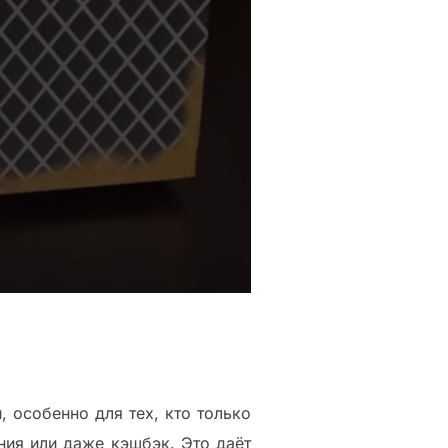
 особенно для тех, кто только
ния или даже кэшбэк. Это даёт