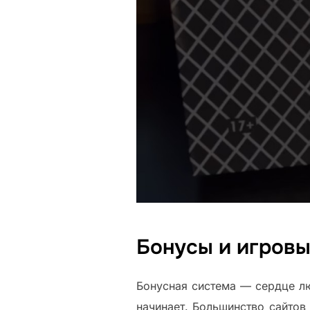
Бонусы и игров
Бонусная система — сердце лю
начинает. Большинство сайтов