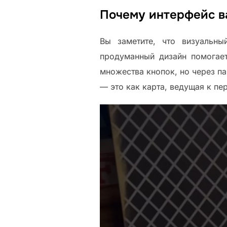
Почему интерфейс 
Вы заметите, что визуальн
продуманный дизайн помогает
множества кнопок, но через п
— это как карта, ведущая к п