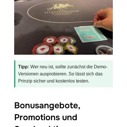
Tipp:
Wer neu ist, sollte zunächst die Demo-
Versionen ausprobieren. So lässt sich das
Prinzip sicher und kostenlos testen.
Bonusangebote,
Promotions und