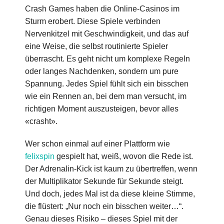
Crash Games haben die Online-Casinos im
Sturm erobert. Diese Spiele verbinden
Nervenkitzel mit Geschwindigkeit, und das auf
eine Weise, die selbst routinierte Spieler
überrascht. Es geht nicht um komplexe Regeln
oder langes Nachdenken, sondern um pure
Spannung. Jedes Spiel fühlt sich ein bisschen
wie ein Rennen an, bei dem man versucht, im
richtigen Moment auszusteigen, bevor alles
«crasht».
Wer schon einmal auf einer Plattform wie
felixspin
gespielt hat, weiß, wovon die Rede ist.
Der Adrenalin-Kick ist kaum zu übertreffen, wenn
der Multiplikator Sekunde für Sekunde steigt.
Und doch, jedes Mal ist da diese kleine Stimme,
die flüstert: „Nur noch ein bisschen weiter…“.
Genau dieses Risiko – dieses Spiel mit der