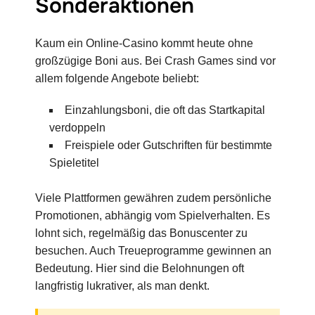
Sonderaktionen
Kaum ein Online-Casino kommt heute ohne
großzügige Boni aus. Bei Crash Games sind vor
allem folgende Angebote beliebt:
Einzahlungsboni, die oft das Startkapital
verdoppeln
Freispiele oder Gutschriften für bestimmte
Spieletitel
Viele Plattformen gewähren zudem persönliche
Promotionen, abhängig vom Spielverhalten. Es
lohnt sich, regelmäßig das Bonuscenter zu
besuchen. Auch Treueprogramme gewinnen an
Bedeutung. Hier sind die Belohnungen oft
langfristig lukrativer, als man denkt.