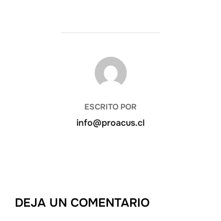
AUTOR DE LA ENTRADA
ESCRITO POR
info@proacus.cl
DEJA UN COMENTARIO