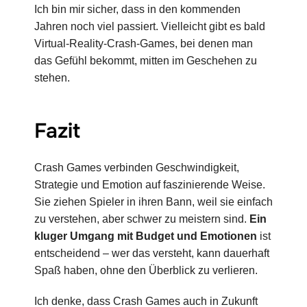
Ich bin mir sicher, dass in den kommenden
Jahren noch viel passiert. Vielleicht gibt es bald
Virtual-Reality-Crash-Games, bei denen man
das Gefühl bekommt, mitten im Geschehen zu
stehen.
Fazit
Crash Games verbinden Geschwindigkeit,
Strategie und Emotion auf faszinierende Weise.
Sie ziehen Spieler in ihren Bann, weil sie einfach
zu verstehen, aber schwer zu meistern sind.
Ein
kluger Umgang mit Budget und Emotionen
ist
entscheidend – wer das versteht, kann dauerhaft
Spaß haben, ohne den Überblick zu verlieren.
Ich denke, dass Crash Games auch in Zukunft