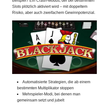
Beispiel? Ein Crash-Modus, der bei bestimmten
Slots plötzlich aktiviert wird – mit doppeltem
Risiko, aber auch zweifachem Gewinnpotenzial.
Automatisierte Strategien, die ab einem
bestimmten Multiplikator stoppen
Mehrspieler-Modi, bei denen man
gemeinsam setzt und jubelt