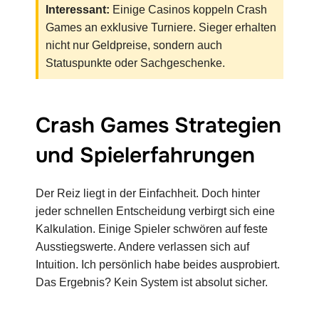
Interessant:
Einige Casinos koppeln Crash
Games an exklusive Turniere. Sieger erhalten
nicht nur Geldpreise, sondern auch
Statuspunkte oder Sachgeschenke.
Crash Games Strategien
und Spielerfahrungen
Der Reiz liegt in der Einfachheit. Doch hinter
jeder schnellen Entscheidung verbirgt sich eine
Kalkulation. Einige Spieler schwören auf feste
Ausstiegswerte. Andere verlassen sich auf
Intuition. Ich persönlich habe beides ausprobiert.
Das Ergebnis? Kein System ist absolut sicher.