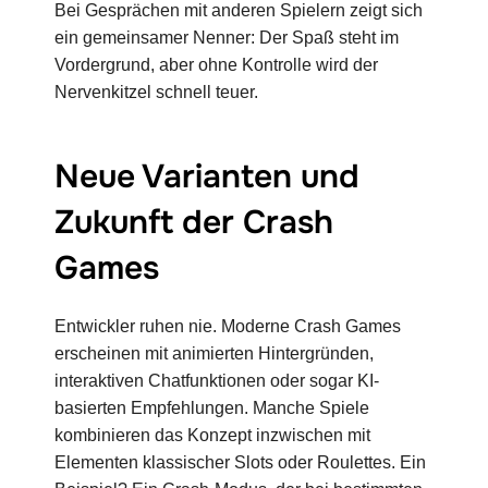
Bei Gesprächen mit anderen Spielern zeigt sich
ein gemeinsamer Nenner: Der Spaß steht im
Vordergrund, aber ohne Kontrolle wird der
Nervenkitzel schnell teuer.
Neue Varianten und
Zukunft der Crash
Games
Entwickler ruhen nie. Moderne Crash Games
erscheinen mit animierten Hintergründen,
interaktiven Chatfunktionen oder sogar KI-
basierten Empfehlungen. Manche Spiele
kombinieren das Konzept inzwischen mit
Elementen klassischer Slots oder Roulettes. Ein