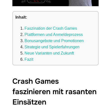
Inhalt:
Faszination der Crash Games
Plattformen und Anmeldeprozess
Bonusangebote und Promotionen
Strategie und Spielerfahrungen
Neue Varianten und Zukunft
Fazit
Crash Games
faszinieren mit rasanten
Einsätzen