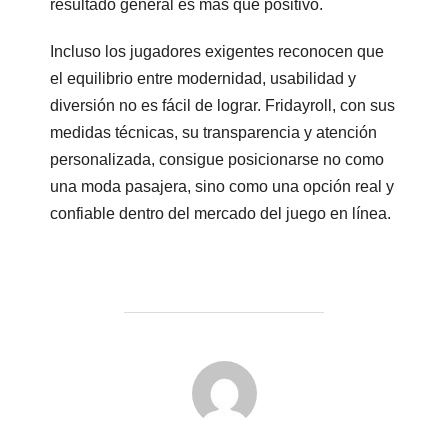
resultado general es más que positivo.
Incluso los jugadores exigentes reconocen que
el equilibrio entre modernidad, usabilidad y
diversión no es fácil de lograr. Fridayroll, con sus
medidas técnicas, su transparencia y atención
personalizada, consigue posicionarse no como
una moda pasajera, sino como una opción real y
confiable dentro del mercado del juego en línea.
AUTOR DE LA ENTRADA