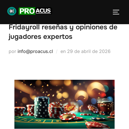
Fridayroll reseñas y opiniones de
jugadores expertos
por
info@proacus.cl
en
29 de abril de 2026