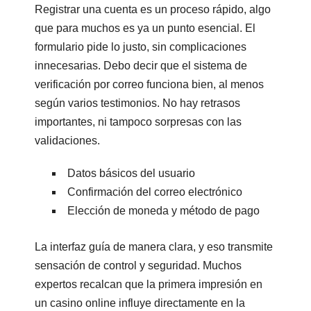
Registrar una cuenta es un proceso rápido, algo
que para muchos es ya un punto esencial. El
formulario pide lo justo, sin complicaciones
innecesarias. Debo decir que el sistema de
verificación por correo funciona bien, al menos
según varios testimonios. No hay retrasos
importantes, ni tampoco sorpresas con las
validaciones.
Datos básicos del usuario
Confirmación del correo electrónico
Elección de moneda y método de pago
La interfaz guía de manera clara, y eso transmite
sensación de control y seguridad. Muchos
expertos recalcan que la primera impresión en
un casino online influye directamente en la