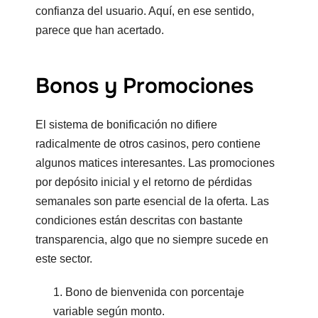
confianza del usuario. Aquí, en ese sentido,
parece que han acertado.
Bonos y Promociones
El sistema de bonificación no difiere
radicalmente de otros casinos, pero contiene
algunos matices interesantes. Las promociones
por depósito inicial y el retorno de pérdidas
semanales son parte esencial de la oferta. Las
condiciones están descritas con bastante
transparencia, algo que no siempre sucede en
este sector.
Bono de bienvenida con porcentaje
variable según monto.