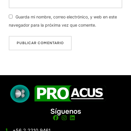
Guarda mi nombre, correo electrónico, y web en este
navegador para la próxima vez que comente.
Síguenos
+56 2 2210 9461