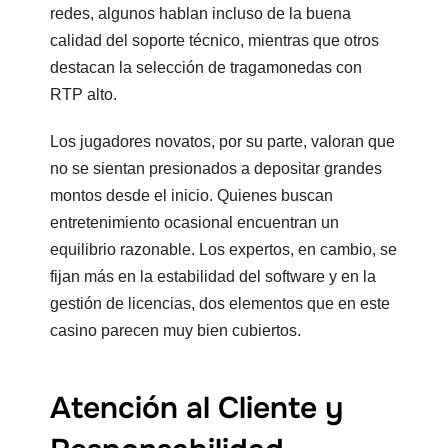
redes, algunos hablan incluso de la buena
calidad del soporte técnico, mientras que otros
destacan la selección de tragamonedas con
RTP alto.
Los jugadores novatos, por su parte, valoran que
no se sientan presionados a depositar grandes
montos desde el inicio. Quienes buscan
entretenimiento ocasional encuentran un
equilibrio razonable. Los expertos, en cambio, se
fijan más en la estabilidad del software y en la
gestión de licencias, dos elementos que en este
casino parecen muy bien cubiertos.
Atención al Cliente y