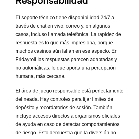
Responsabilidad
El soporte técnico tiene disponibilidad 24/7 a
través de chat en vivo, correo y, en algunos
casos, incluso llamada telefónica. La rapidez de
respuesta es lo que más impresiona, porque
muchos casinos aún fallan en ese aspecto. En
Fridayroll las respuestas parecen adaptadas y
no automáticas, lo que aporta una percepción
humana, más cercana.
El área de juego responsable está perfectamente
delineada. Hay controles para fijar límites de
depósito y recordatorios de sesión. También
incluye accesos directos a organismos oficiales
de ayuda en caso de detectar comportamientos
de riesgo. Esto demuestra que la diversión no